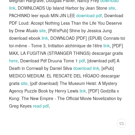
Meghan Hargrave, Douglas Fisher, Nancy Frey
download
link
, DOWNLOADS Up Island Harbor by Jean Stone
site
,
PACHINKO leer epub MIN JIN LEE
download pdf
, Download
PDF Loud: Accept Nothing Less Than the Life You Deserve
by Drew Afualo
site
, [Pdf/ePub] Shine by Jessica Jung
download ebook
link
, DOWNLOAD [PDF] {EPUB} Connais-toi
toi-même - Tome 3, Initiation alchimique de l'être
link
, [PDF]
MAX, LA FUGITIVA (STRANGER THINGS) descargar gratis
here
, Download Pdf Druuna Tome 1
pdf
, [download pdf] A
Death in Cornwall by Daniel Silva
download link
, [ePub]
MEDICO MEDIUM. EL RESCATE DEL HÍGADO descargar
gratis
site
, {pdf download} The Museum Heist: A Mystery
Agency Puzzle Book by Henry Lewis
link
, [PDF] Godzilla x
Kong: The New Empire - The Official Movie Novelization by
Greg Keyes
read pdf
,