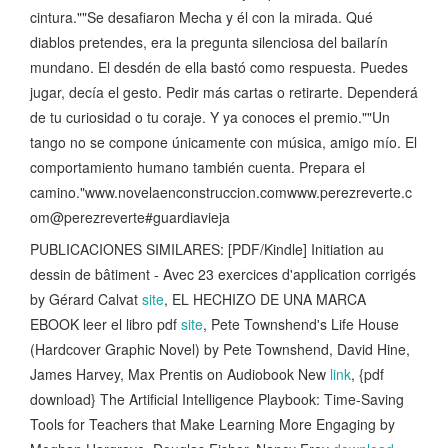
cintura.""Se desafiaron Mecha y él con la mirada. Qué
diablos pretendes, era la pregunta silenciosa del bailarín
mundano. El desdén de ella bastó como respuesta. Puedes
jugar, decía el gesto. Pedir más cartas o retirarte. Dependerá
de tu curiosidad o tu coraje. Y ya conoces el premio.""Un
tango no se compone únicamente con música, amigo mío. El
comportamiento humano también cuenta. Prepara el
camino."www.novelaenconstruccion.comwww.perezreverte.c
om@perezreverte#guardiavieja
PUBLICACIONES SIMILARES: [PDF/Kindle] Initiation au
dessin de bâtiment - Avec 23 exercices d'application corrigés
by Gérard Calvat
site
, EL HECHIZO DE UNA MARCA
EBOOK leer el libro pdf
site
, Pete Townshend's Life House
(Hardcover Graphic Novel) by Pete Townshend, David Hine,
James Harvey, Max Prentis on Audiobook New
link
, {pdf
download} The Artificial Intelligence Playbook: Time-Saving
Tools for Teachers that Make Learning More Engaging by