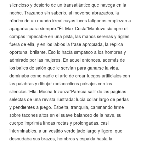
silencioso y desierto de un transatlántico que navega en la
noche. Trazando sin saberlo, al moverse abrazados, la
rúbrica de un mundo irreal cuyas luces fatigadas empiezan a
apagarse para siempre."Él: Max Costa"Mantuvo siempre el
compás impecable en una pista, las manos serenas y ágiles
fuera de ella, y en los labios la frase apropiada, la réplica
oportuna, brillante. Eso lo hacía simpático a los hombres y
admirado por las mujeres. En aquel entonces, además de
los bailes de salón que le servían para ganarse la vida,
dominaba como nadie el arte de crear fuegos artificiales con
las palabras y dibujar melancólicos paisajes con los
silencios."Ella: Mecha Inzunza"Parecía salir de las páginas
selectas de una revista ilustrada: lucía collar largo de perlas
y pendientes a juego. Esbelta, tranquila, caminando firme
sobre tacones altos en el suave balanceo de la nave, su
cuerpo imprimía líneas rectas y prolongadas, casi
interminables, a un vestido verde jade largo y ligero, que
desnudaba sus brazos, hombros y espalda hasta la