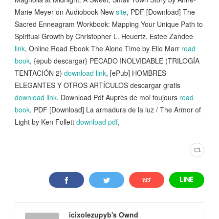
Marie Meyer on Audiobook New
site
, PDF [Download] The
Sacred Enneagram Workbook: Mapping Your Unique Path to
Spiritual Growth by Christopher L. Heuertz, Estee Zandee
link
, Online Read Ebook The Alone Time by Elle Marr
read
book
, {epub descargar} PECADO INOLVIDABLE (TRILOGÍA
TENTACIÓN 2)
download link
, [ePub] HOMBRES
ELEGANTES Y OTROS ARTÍCULOS descargar gratis
download link
, Download Pdf Auprès de moi toujours
read
book
, PDF [Download] La armadura de la luz / The Armor of
Light by Ken Follett
download pdf
,
icixolezupyb's Ownd