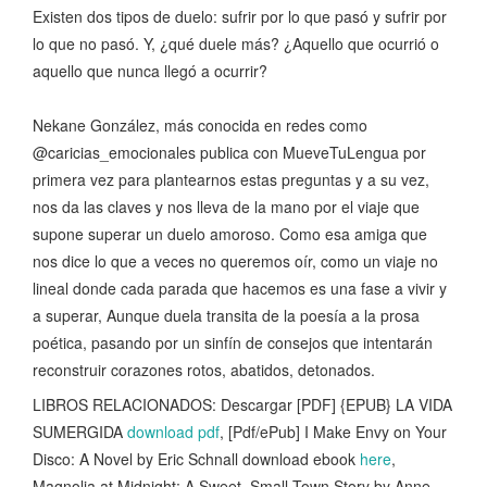
Existen dos tipos de duelo: sufrir por lo que pasó y sufrir por
lo que no pasó. Y, ¿qué duele más? ¿Aquello que ocurrió o
aquello que nunca llegó a ocurrir?
Nekane González, más conocida en redes como
@caricias_emocionales publica con MueveTuLengua por
primera vez para plantearnos estas preguntas y a su vez,
nos da las claves y nos lleva de la mano por el viaje que
supone superar un duelo amoroso. Como esa amiga que
nos dice lo que a veces no queremos oír, como un viaje no
lineal donde cada parada que hacemos es una fase a vivir y
a superar, Aunque duela transita de la poesía a la prosa
poética, pasando por un sinfín de consejos que intentarán
reconstruir corazones rotos, abatidos, detonados.
LIBROS RELACIONADOS: Descargar [PDF] {EPUB} LA VIDA
SUMERGIDA
download pdf
, [Pdf/ePub] I Make Envy on Your
Disco: A Novel by Eric Schnall download ebook
here
,
Magnolia at Midnight: A Sweet, Small Town Story by Anne-